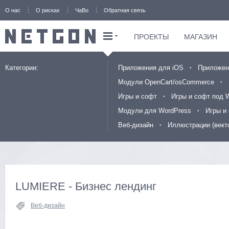
О нас
О рисках
ЧаВо
Обратная связь
ПРОЕКТЫ
МАГАЗИН
Категории:
Приложения для iOS
Приложен
Модули OpenCart/osCommerce
Игры и софт
Игры и софт под 
Модули для WordPress
Игры и
Веб-дизайн
Иллюстрации (вект
LUMIERE - Бизнес лендинг
Веб-дизайн