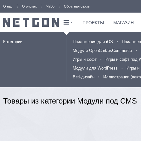
О нас
О рисках
ЧаВо
Обратная связь
ПРОЕКТЫ
МАГАЗИН
Категории:
Приложения для iOS
Приложен
Модули OpenCart/osCommerce
Игры и софт
Игры и софт под 
Модули для WordPress
Игры и
Веб-дизайн
Иллюстрации (вект
Товары из категории Модули под CMS