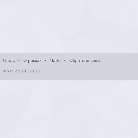
О нас
О рисках
ЧаВо
Обратная связь
© NetGon, 2011-2026