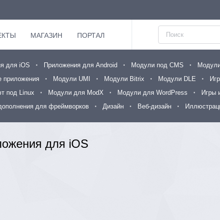
ЕКТЫ
МАГАЗИН
ПОРТАЛ
я для iOS
Приложения для Android
Модули под CMS
Модули
 приложения
Модули UMI
Модули Bitrix
Модули DLE
Игр
т под Linux
Модули для ModX
Модули для WordPress
Игры 
дополнения для фреймворков
Дизайн
Веб-дизайн
Иллюстраци
ложения для iOS