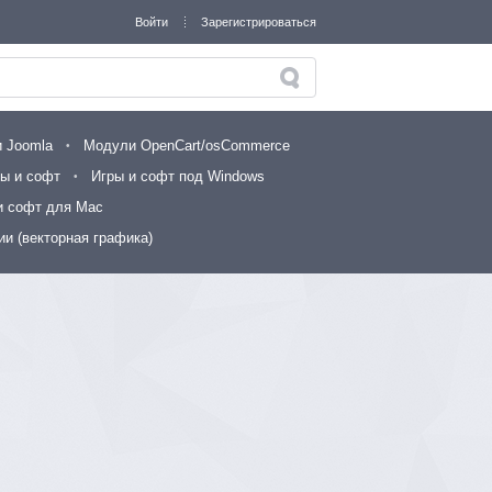
Войти
Зарегистрироваться
 Joomla
Модули OpenCart/osCommerce
ы и софт
Игры и софт под Windows
и софт для Mac
и (векторная графика)