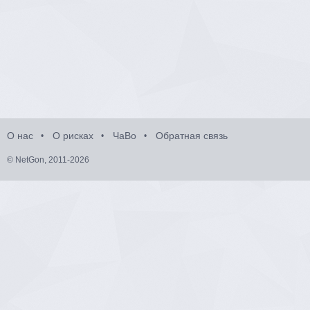
О нас
О рисках
ЧаВо
Обратная связь
© NetGon, 2011-2026