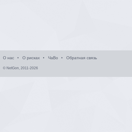
О нас
О рисках
ЧаВо
Обратная связь
© NetGon, 2011-2026