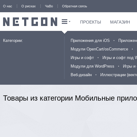
О нас
О рисках
ЧаВо
Обратная связь
ПРОЕКТЫ
МАГАЗИН
Категории:
Приложения для iOS
Приложен
Модули OpenCart/osCommerce
Игры и софт
Игры и софт под 
Модули для WordPress
Игры и
Веб-дизайн
Иллюстрации (вект
Товары из категории Мобильные прил