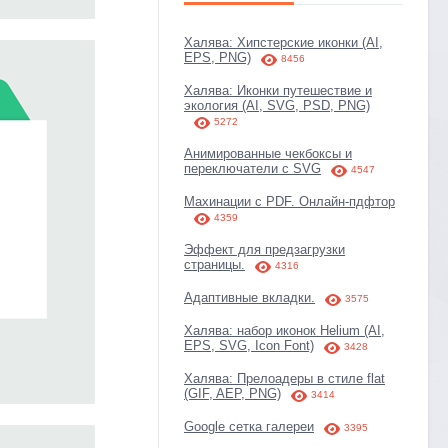
Халява: Хипстерские иконки (AI,
EPS, PNG)
8456
Халява: Иконки путешествие и
экология (AI, SVG, PSD, PNG)
5272
Анимированные чекбоксы и
переключатели с SVG
4547
Махинации с PDF. Онлайн-пдфтор
4359
Эффект для предзагрузки
страницы.
4316
Адаптивные вкладки.
3575
Халява: набор иконок Helium (AI,
EPS, SVG, Icon Font)
3428
Халява: Прелоадеры в стиле flat
(GIF, AEP, PNG)
3414
Google сетка галереи
3395