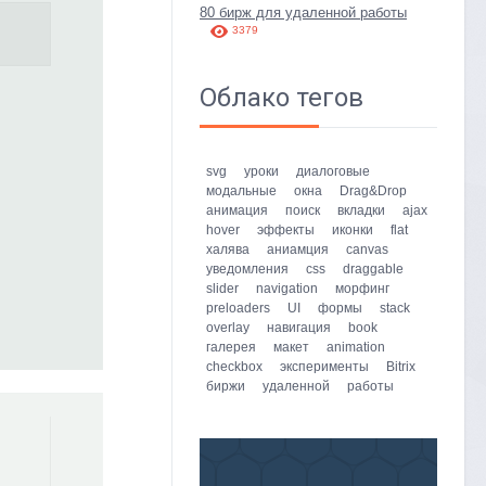
80 бирж для удаленной работы
3379
Облако тегов
svg
уроки
диалоговые
модальные
окна
Drag&Drop
анимация
поиск
вкладки
ajax
hover
эффекты
иконки
flat
халява
аниамция
canvas
уведомления
css
draggable
slider
navigation
морфинг
preloaders
UI
формы
stack
overlay
навигация
book
галерея
макет
animation
checkbox
эксперименты
Bitrix
биржи
удаленной
работы