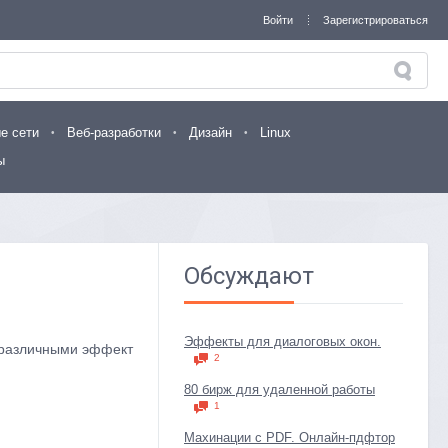
Войти
Зарегистрироваться
е сети
Веб-разработки
Дизайн
Linux
ы
Обсуждают
Эффекты для диалоговых окон.
с различными эффект
2
80 бирж для удаленной работы
1
Махинации с PDF. Онлайн-пдфтор