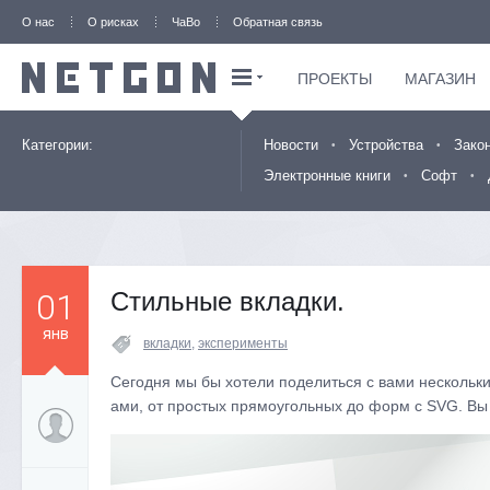
О нас
О рисках
ЧаВо
Обратная связь
ПРОЕКТЫ
МАГАЗИН
Категории:
Новости
Устройства
Закон
Электронные книги
Софт
01
Стильные вкладки.
янв
вкладки
,
эксперименты
Сегодня мы бы хотели поделиться с вами нескольк
ами, от простых прямоугольных до форм с SVG. Вы