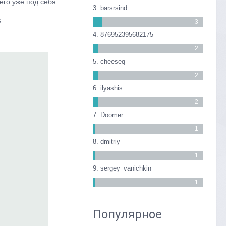
его уже под себя.
3. barsrsind
s
3
4. 876952395682175
2
5. cheeseq
2
6. ilyashis
2
7. Doomer
1
8. dmitriy
1
9. sergey_vanichkin
1
Популярное