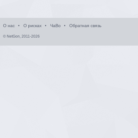
О нас
О рисках
ЧаВо
Обратная связь
© NetGon, 2011-2026