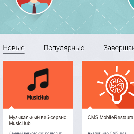
Новые
Популярные
Заверша
Музыкальный веб-сервис
CMS MobileRestaura
MusicHub
Данный веб-ресурс позволит
Аналог web CMS для