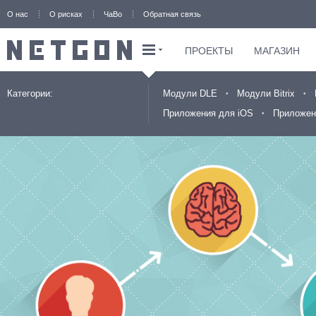
О нас
О рисках
ЧаВо
Обратная связь
ПРОЕКТЫ
МАГАЗИН
Категории:
Модули DLE
Модули Bitrix
Приложения для iOS
Приложен