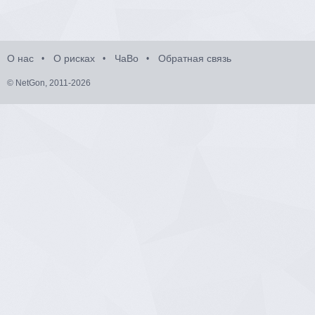
О нас
О рисках
ЧаВо
Обратная связь
© NetGon, 2011-2026