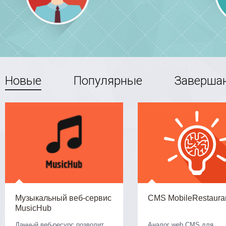
Новые
Популярные
Заверша
Музыкальный веб-сервис
CMS MobileRestaura
MusicHub
Данный веб-ресурс позволит
Аналог web CMS для