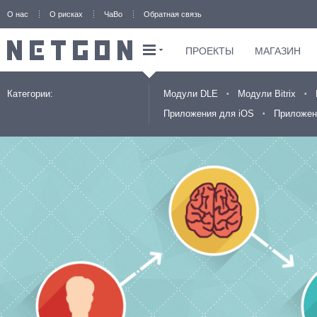
О нас
О рисках
ЧаВо
Обратная связь
ПРОЕКТЫ
МАГАЗИН
Категории:
Модули DLE
Модули Bitrix
Приложения для iOS
Приложен