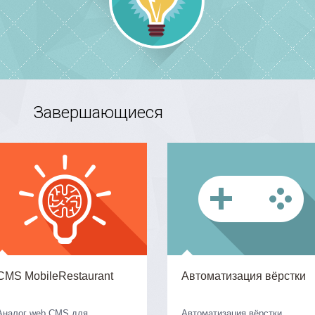
Завершающиеся
CMS MobileRestaurant
Автоматизация вёрстки
Аналог web CMS для
Автоматизация вёрстки.