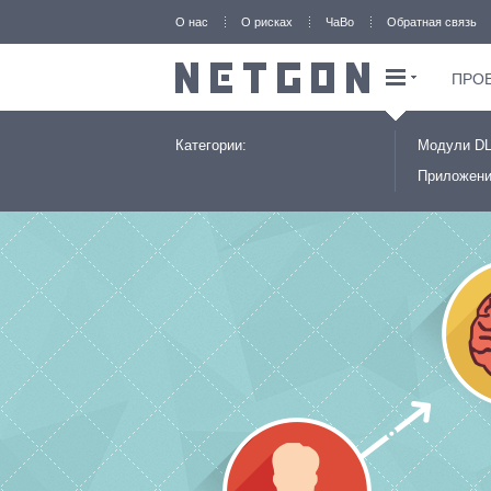
О нас
О рисках
ЧаВо
Обратная связь
ПРО
Категории:
Модули D
Приложени