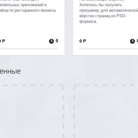
мобильных приложений в
Хотелось бы получить
области ресторанного бизнеса.
программу для автоматическо
вёрстки страниц из PSD-
формата.
0
0 Р
0 Р
енные