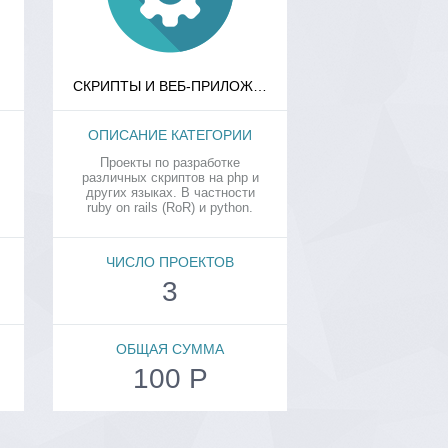
СКРИПТЫ И ВЕБ-ПРИЛОЖЕНИЯ
ОПИСАНИЕ КАТЕГОРИИ
ОПИСАНИЕ К
Проекты по разработке
В данной катего
различных скриптов на php и
проекты, пред
других языках. В частности
собой мобильные
ruby on rails (RoR) и python.
для различных
устройс
ЧИСЛО ПРОЕКТОВ
ЧИСЛО ПР
3
1
ОБЩАЯ СУММА
ОБЩАЯ С
100 Р
0 